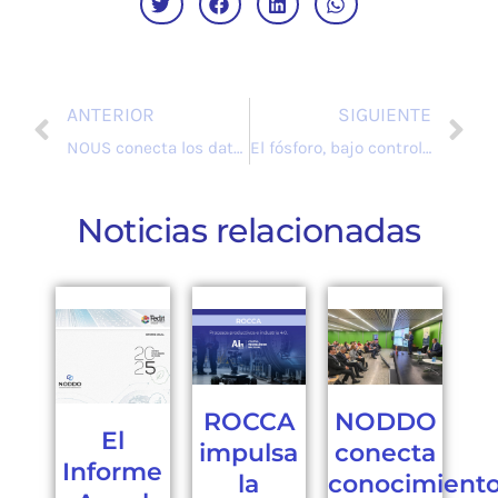
ANTERIOR
SIGUIENTE
NOUS conecta los datos, del sensor al superordenador.
El fósforo, bajo control Phos4Cycle
Noticias relacionadas
ROCCA
NODDO
El
impulsa
conecta
Informe
la
conocimiento