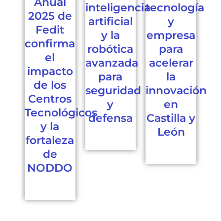
Anual
inteligencia
tecnología
2025 de
artificial
y
Fedit
y la
empresa
confirma
robótica
para
el
avanzada
acelerar
impacto
para
la
de los
seguridad
innovación
Centros
y
en
Tecnológicos
defensa
Castilla y
y la
León
fortaleza
de
NODDO