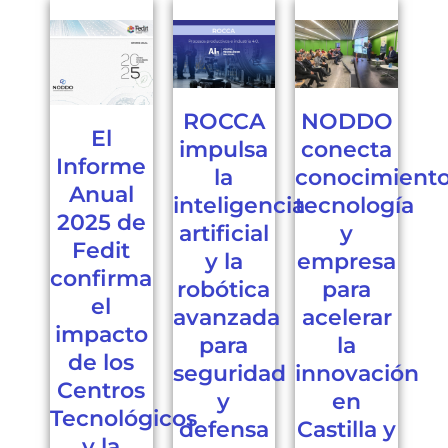
ROCCA
NODDO
El
impulsa
conecta
Informe
la
conocimiento
Anual
inteligencia
tecnología
2025 de
artificial
y
Fedit
y la
empresa
confirma
robótica
para
el
avanzada
acelerar
impacto
para
la
de los
seguridad
innovación
Centros
y
en
Tecnológicos
defensa
Castilla y
y la