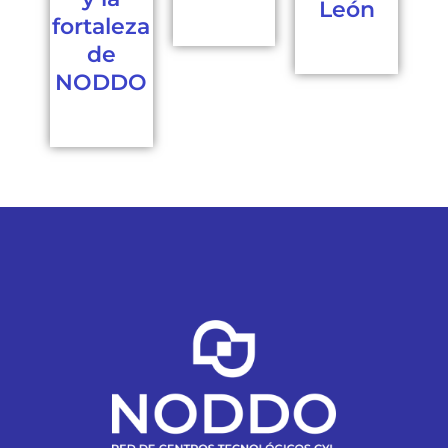
León
fortaleza
de
NODDO