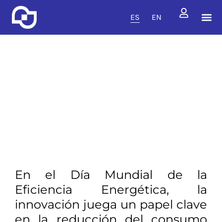
ES
EN
CENT
DISCIPL
SERVI
Centros tecnoló
Disciplinas técnicas
Servicios tecnoló
Sostenibilidad para un
futuro mejor en el Día
mundial de la eficiencia
energética
5 de marzo de 2025
En el Día Mundial de la
Eficiencia Energética, la
innovación juega un papel clave
en la reducción del consumo