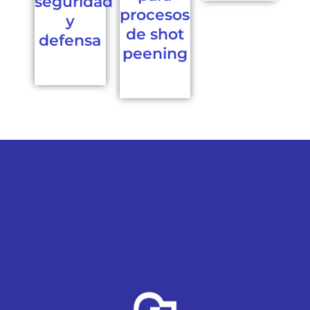
seguridad
procesos
y
de shot
defensa
peening