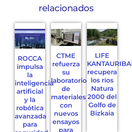
relacionados
LIFE
CTME
ROCCA
KANTAURIBA
refuerza
impulsa
recupera
su
la
los ríos
laboratorio
inteligencia
Natura
de
artificial
2000 del
materiales
y la
Golfo de
con
robótica
Bizkaia
nuevos
avanzada
ensayos
para
para