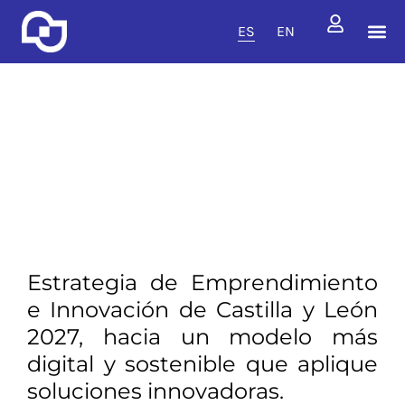
ES
EN
CENT
DISCIPL
SERVI
Centros tecnoló
Disciplinas técnicas
Servicios tecnoló
Emprendimiento e
innovación en Castilla y
León
30 de marzo de 2023
Estrategia de Emprendimiento
e Innovación de Castilla y León
2027, hacia un modelo más
digital y sostenible que aplique
soluciones innovadoras.